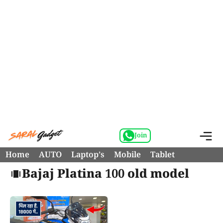
Skip
M
Join
to
Home
AUTO
Laptop’s
Mobile
Tablet
content
Bajaj Platina 100 old model