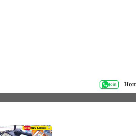
Ho
Join