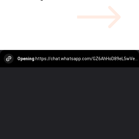
Opening
https://chat.whatsapp.com/GZ6AhHoD89eL5wVepPPkNQ