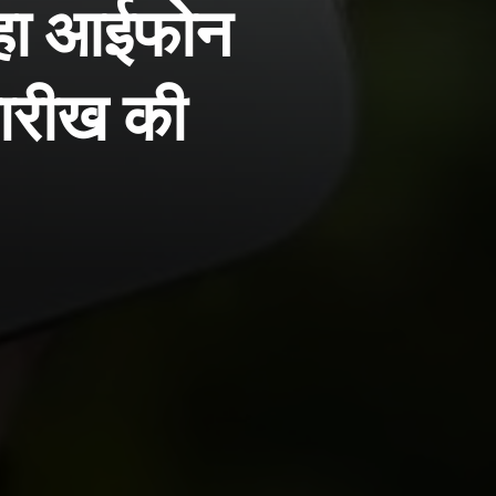
 रहा आईफोन
तारीख की