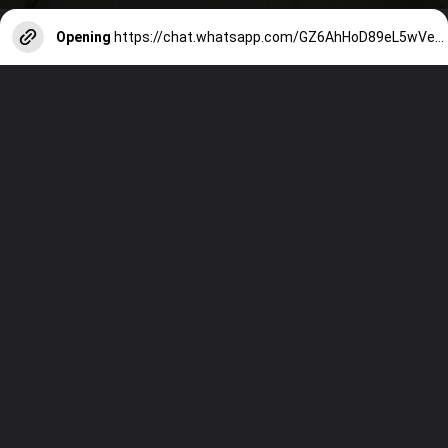
Opening
https://chat.whatsapp.com/GZ6AhHoD89eL5wVepPPkNQ