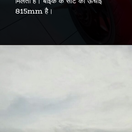
मिलता है। बाइक के सीट की ऊंचाई
815mm है।