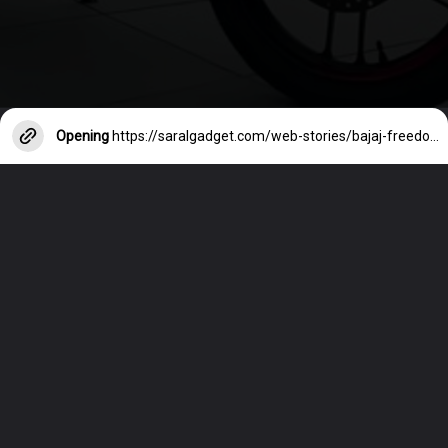
Opening
https://saralgadget.com/web-stories/bajaj-freedom-125-know-price-features-and-powerful-engine/