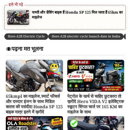
सस्ती और डैशिंग बाइक हैं Honda SP 125 मिल जाता हैं 65km का
माइलेज
Hero A2B Electric Cycle
Hero A2B electric cycle launch date in India
H
पढ़ना मत भूलना
65kmpl का माइलेज,स्मार्ट फीचर्स
पेट्रोल के खर्च से चाहिए छुटकारा तो
और दमदार इंजन के साथ मिडिल
ख़रीदे Hero VIDA V2 इलेक्ट्रिक
क्लास की पसंदीदा Honda SP 125
स्कूटर सिंगल चार्ज पर 165 KM का
बाइक मात्र इतने में ख़रीदे
माइलेज के साथ