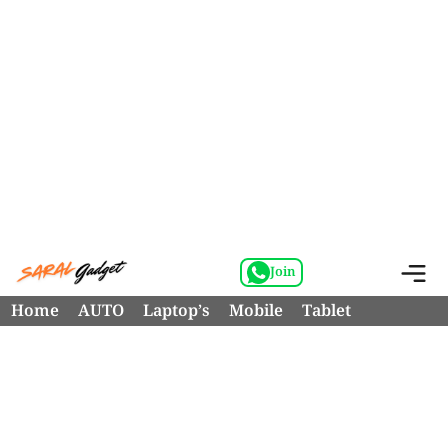
Skip
M
Join
to
Home
AUTO
Laptop’s
Mobile
Tablet
content