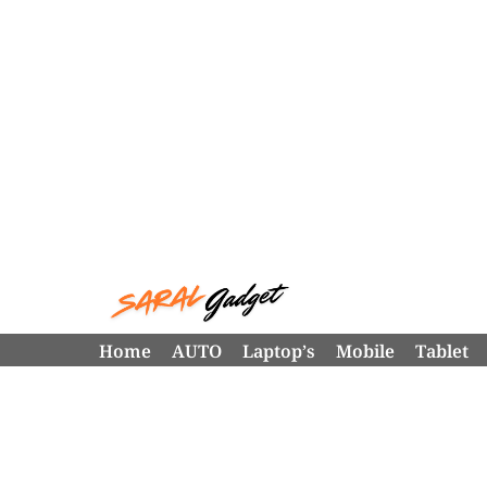
Skip
to
content
Home
AUTO
Laptop’s
Mobile
Tablet