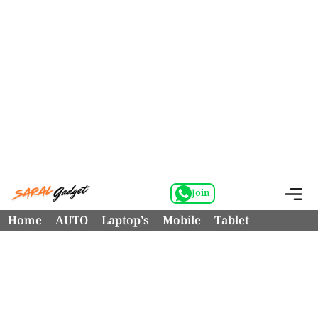
Skip
M
Join
to
Home
AUTO
Laptop’s
Mobile
Tablet
content