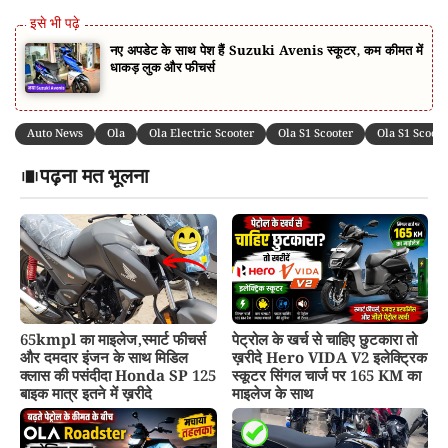
नए अपडेट के साथ पेश हैं Suzuki Avenis स्कूटर, कम कीमत में
धाकड़ लुक और फीचर्स
Auto News
Ola
Ola Electric Scooter
Ola S1 Scooter
Ola S1 Scoote
पढ़ना मत भूलना
65kmpl का माइलेज,स्मार्ट फीचर्स
पेट्रोल के खर्च से चाहिए छुटकारा तो
और दमदार इंजन के साथ मिडिल
ख़रीदे Hero VIDA V2 इलेक्ट्रिक
क्लास की पसंदीदा Honda SP 125
स्कूटर सिंगल चार्ज पर 165 KM का
बाइक मात्र इतने में ख़रीदे
माइलेज के साथ