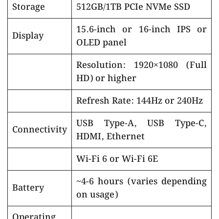
Storage
512GB/1TB PCIe NVMe SSD
15.6-inch or 16-inch IPS or
Display
OLED panel
Resolution: 1920×1080 (Full
HD) or higher
Refresh Rate: 144Hz or 240Hz
USB Type-A, USB Type-C,
Connectivity
HDMI, Ethernet
Wi-Fi 6 or Wi-Fi 6E
~4-6 hours (varies depending
Battery
on usage)
Operating