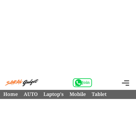
Skip
M
Join
to
Home
AUTO
Laptop’s
Mobile
Tablet
content