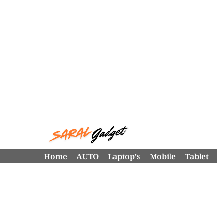
Skip
to
content
Home
AUTO
Laptop’s
Mobile
Tablet