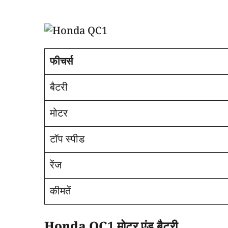
फीचर्स
बैटरी
मोटर
टॉप स्पीड
रेंज
कीमतें
Honda QC1 मोटर एंड बैटरी