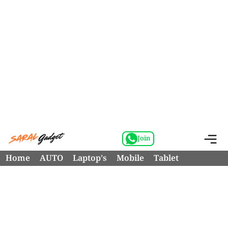
Skip
M
Join
to
Home
AUTO
Laptop’s
Mobile
Tablet
content