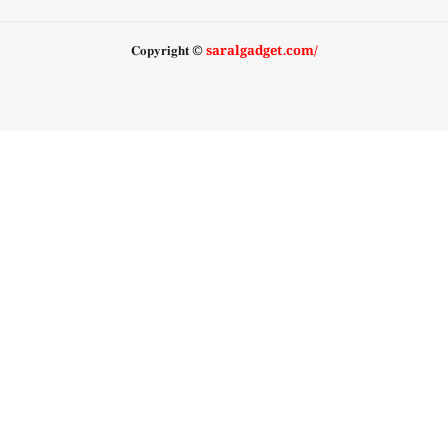
𝐂𝐨𝐩𝐲𝐫𝐢𝐠𝐡𝐭 ©
saralgadget.com/