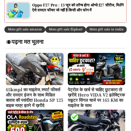
Oppo F27 Pro : 13 जून को लॉन्च होगा ओप्पो f27 सीरीज, मिलेंगे
ऐसे दमदार फीचर जो नहीं है किसी और फोन में
Moto g05 sale amazon
Moto g05 sale flipkart
Moto g05 sale in india
पढ़ना मत भूलना
65kmpl का माइलेज,स्मार्ट फीचर्स
पेट्रोल के खर्च से चाहिए छुटकारा तो
और दमदार इंजन के साथ मिडिल
ख़रीदे Hero VIDA V2 इलेक्ट्रिक
क्लास की पसंदीदा Honda SP 125
स्कूटर सिंगल चार्ज पर 165 KM का
बाइक मात्र इतने में ख़रीदे
माइलेज के साथ