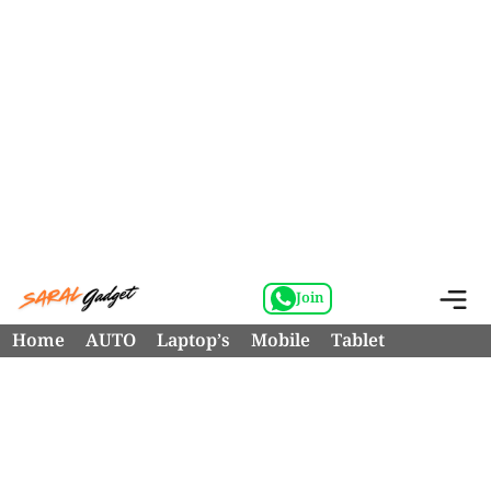
Skip
M
Join
to
Home
AUTO
Laptop’s
Mobile
Tablet
content