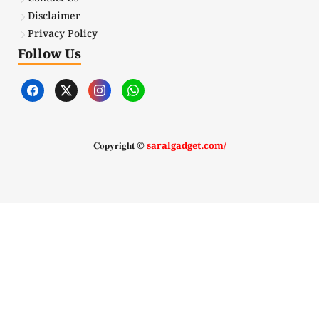
Disclaimer
Privacy Policy
Follow Us
𝐂𝐨𝐩𝐲𝐫𝐢𝐠𝐡𝐭 ©
saralgadget.com/