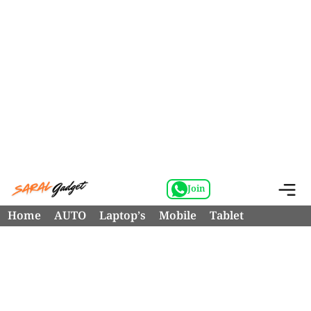
Skip
M
Join
to
Home
AUTO
Laptop’s
Mobile
Tablet
content