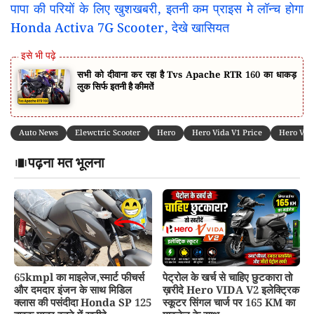
पापा की परियों के लिए खुशखबरी, इतनी कम प्राइस मे लॉन्च होगा
Honda Activa 7G Scooter, देखे खासियत
सभी को दीवाना कर रहा है Tvs Apache RTR 160 का धाकड़
लुक सिर्फ इतनी है कीमतें
Auto News
Elewctric Scooter
Hero
Hero Vida V1 Price
Hero Vida
पढ़ना मत भूलना
65kmpl का माइलेज,स्मार्ट फीचर्स
पेट्रोल के खर्च से चाहिए छुटकारा तो
और दमदार इंजन के साथ मिडिल
ख़रीदे Hero VIDA V2 इलेक्ट्रिक
क्लास की पसंदीदा Honda SP 125
स्कूटर सिंगल चार्ज पर 165 KM का