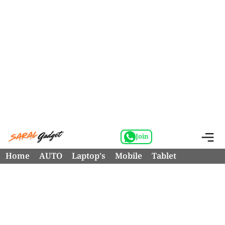
Skip
M
Join
to
Home
AUTO
Laptop’s
Mobile
Tablet
content