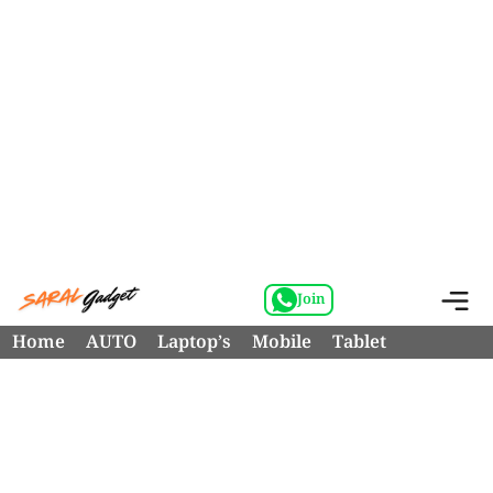
Skip
M
Join
to
Home
AUTO
Laptop’s
Mobile
Tablet
content