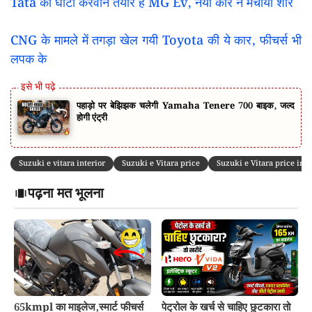
Tata का घाटा करवाने तैयार हैं MG Ev, नयी कार ने मचाया शोर
CNG के मामले में तगड़ा खेल गयी Toyota की ये कार, फीचर्स भी
लपक के
पहाड़ो पर बेझिझक चलेगी Yamaha Tenere 700 बाइक, जल्द
होगी एंट्री
Suzuki e vitara interior
Suzuki e Vitara price
Suzuki e Vitara price in I
पढ़ना मत भूलना
65kmpl का माइलेज,स्मार्ट फीचर्स
पेट्रोल के खर्च से चाहिए छुटकारा तो