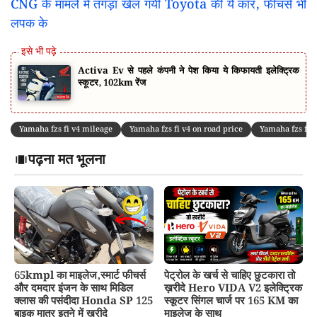
CNG के मामले में तगड़ा खेल गयी Toyota की ये कार, फीचर्स भी
लपक के
Activa Ev से पहले कंपनी ने पेश किया ये किफायती इलेक्ट्रिक
स्कूटर, 102km रेंज
Yamaha fzs fi v4 mileage
Yamaha fzs fi v4 on road price
Yamaha fzs fi v
पढ़ना मत भूलना
65kmpl का माइलेज,स्मार्ट फीचर्स
पेट्रोल के खर्च से चाहिए छुटकारा तो
और दमदार इंजन के साथ मिडिल
ख़रीदे Hero VIDA V2 इलेक्ट्रिक
क्लास की पसंदीदा Honda SP 125
स्कूटर सिंगल चार्ज पर 165 KM का
बाइक मात्र इतने में ख़रीदे
माइलेज के साथ