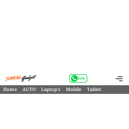
Skip
M
Join
to
Home
AUTO
Laptop’s
Mobile
Tablet
content