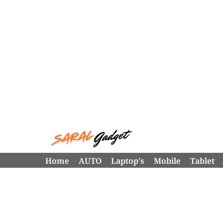
Skip
to
content
Home
AUTO
Laptop’s
Mobile
Tablet