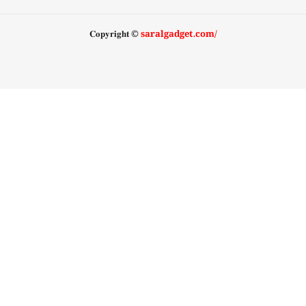
𝐂𝐨𝐩𝐲𝐫𝐢𝐠𝐡𝐭 ©
saralgadget.com/