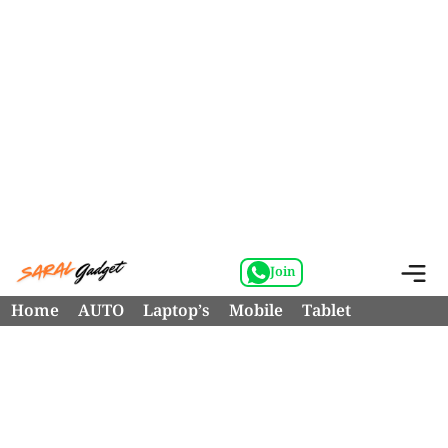
Skip
M
Join
to
Home
AUTO
Laptop’s
Mobile
Tablet
content