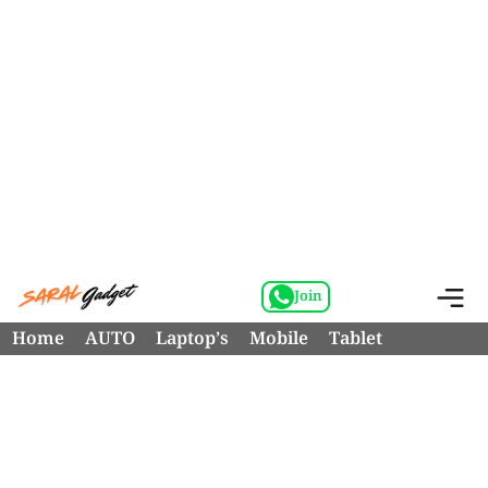
Skip
M
Join
to
Home
AUTO
Laptop’s
Mobile
Tablet
content