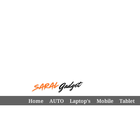
Skip
to
content
Home
AUTO
Laptop’s
Mobile
Tablet