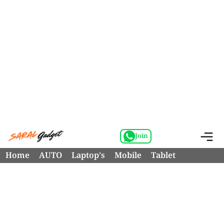
Skip
M
Join
to
Home
AUTO
Laptop’s
Mobile
Tablet
content