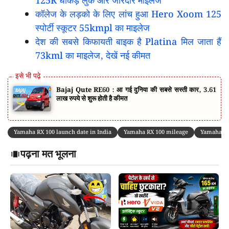
125R धाकड़ लुक और जोरदार माइलेज
कॉलेज के लड़को के लिए लांच हुआ Hero Xoom 125
स्पोर्टी स्कूटर 55kmpl का माइलेज
देश की सबसे किफायती बाइक है Platina मिल जाता हैं
73kml का माइलेज, देखें नई कीमत
Bajaj Qute RE60 : आ गई दुनिया की सबसे सस्ती कार, 3.61
लाख रुपये से शुरू होती है कीमत
Yamaha RX 100 launch date in India
Yamaha RX 100 mileage
Yamaha RX
पढ़ना मत भूलना