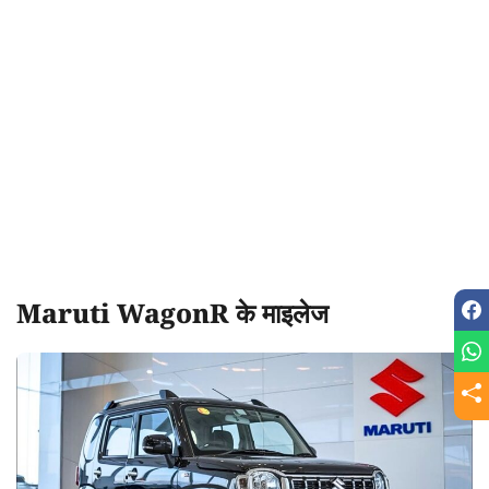
Maruti WagonR के माइलेज