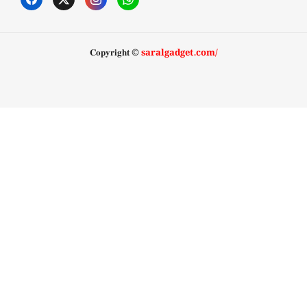
𝐂𝐨𝐩𝐲𝐫𝐢𝐠𝐡𝐭 ©
saralgadget.com/