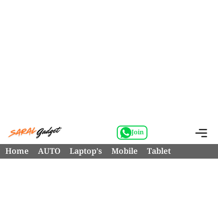
Skip
M
Join
to
Home
AUTO
Laptop’s
Mobile
Tablet
content