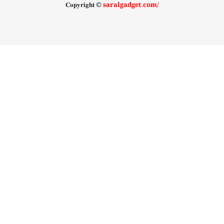
𝐂𝐨𝐩𝐲𝐫𝐢𝐠𝐡𝐭 ©
saralgadget.com/